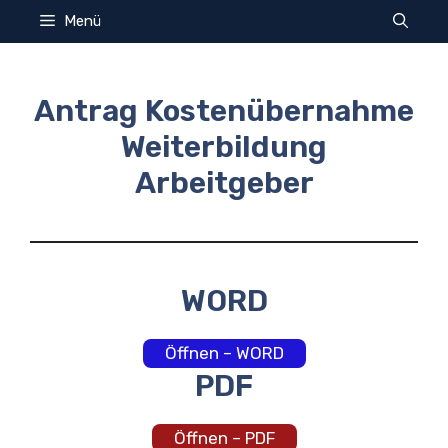
Zum
Menü
Inhalt
springen
Antrag Kostenübernahme
Weiterbildung
Arbeitgeber
WORD
Öffnen – WORD
PDF
Öffnen – PDF