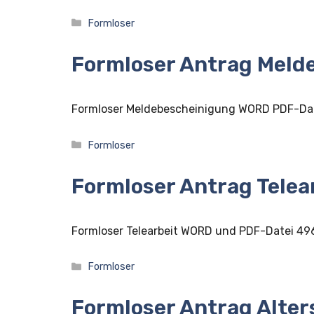
Kategorien
Formloser
Formloser Antrag Meld
Formloser Meldebescheinigung WORD PDF-Da
Kategorien
Formloser
Formloser Antrag Telea
Formloser Telearbeit WORD und PDF-Datei 49
Kategorien
Formloser
Formloser Antrag Alters