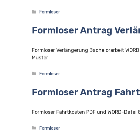
Kategorien
Formloser
Formloser Antrag Verlä
Formloser Verlängerung Bachelorarbeit WOR
Muster
Kategorien
Formloser
Formloser Antrag Fahr
Formloser Fahrtkosten PDF und WORD-Datei 
Kategorien
Formloser