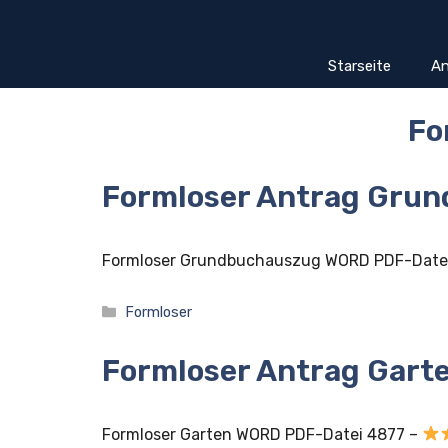
Zum
Inhalt
springen
Starseite
An
Fo
Formloser Antrag Gru
Formloser Grundbuchauszug WORD PDF-Date
Kategorien
Formloser
Formloser Antrag Gart
Formloser Garten WORD PDF-Datei 4877 –