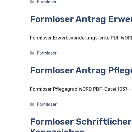
Kategorien
Formloser
Formloser Antrag Erw
Formloser Erwerbsminderungsrente PDF WOR
Kategorien
Formloser
Formloser Antrag Pfle
Formloser Pflegegrad WORD PDF-Datei 1037 
Kategorien
Formloser
Formloser Schriftlicher