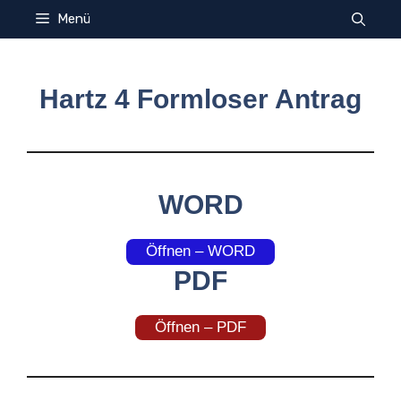
Zum
Menü
Inhalt
springen
Hartz 4 Formloser Antrag
WORD
Öffnen – WORD
PDF
Öffnen – PDF