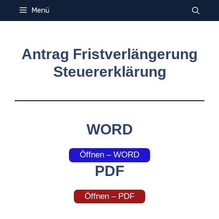
Zum
Menü
Inhalt
springen
Antrag Fristverlängerung
Steuererklärung
WORD
Öffnen – WORD
PDF
Öffnen – PDF