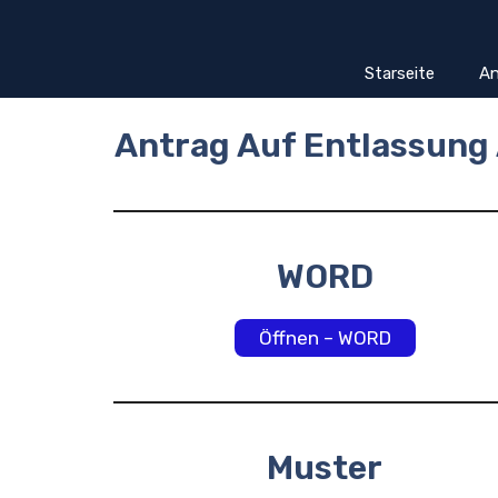
Zum
Inhalt
springen
Starseite
An
Antrag Auf Entlassung
WORD
Öffnen – WORD
Muster