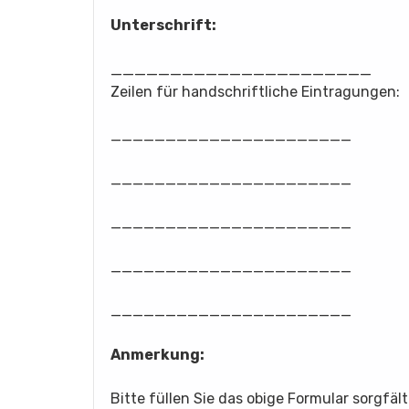
Unterschrift:
______________________
Zeilen für handschriftliche Eintragungen:
______________________
______________________
______________________
______________________
______________________
Anmerkung:
Bitte füllen Sie das obige Formular sorgfä